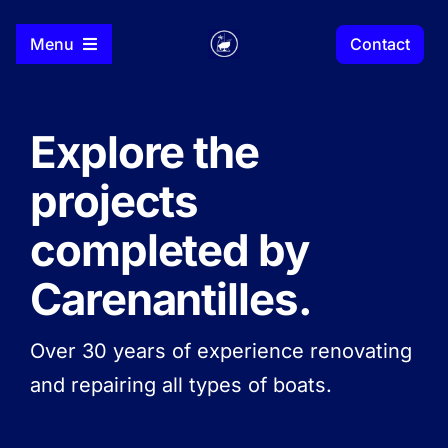
Skip
to
Contact
Menu
content
Home
Explore the
Shipyard
projects
completed by
Our projects
Carenantilles.
Partners
Over 30 years of experience renovating
FR
and repairing all types of boats.
EN