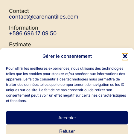
Contact
contact@carenantilles.com
Information
+596 696 17 09 50
Estimate
+596 696 37 67 14
Gérer le consentement
VHF : 73
Pour offrir les meilleures expériences, nous utilisons des technologies
telles que les cookies pour stocker et/ou accéder aux informations des
appareils. Le fait de consentir à ces technologies nous permettra de
traiter des données telles que le comportement de navigation ou les ID
uniques sur ce site. Le fait de ne pas consentir ou de retirer son
consentement peut avoir un effet négatif sur certaines caractéristiques
et fonctions.
Accepter
All rights reserved - 2026 |
Carenantilles
|
Refuser
Mentions Légales
|
Politique de cookies
|